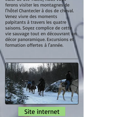
ferons visiter les montagnes de
l'hôtel Chantecler à dos de cheval.
Venez vivre des moments
palpitants à travers les quatre
saisons. Soyez complice de cette
vie sauvage tout en découvrant un
décor panoramique. Excursions et
formation offertes à l'année.
Site internet