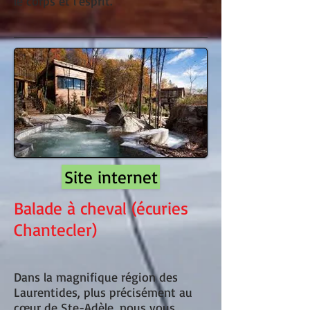
le corps et l’esprit.
Site internet
Balade à cheval (écuries
Chantecler)
Dans la magnifique région des
Laurentides, plus précisément au
cœur de Ste-Adèle, nous vous